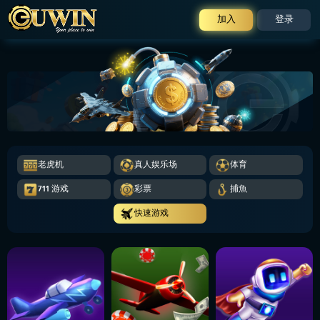
加入
登录
老虎机
真人娱乐场
体育
711 游戏
彩票
捕魚
快速游戏